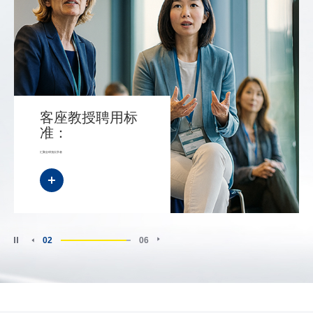
标
首席技术顾问聘
用标准：
连接科研与应用落地
03
06